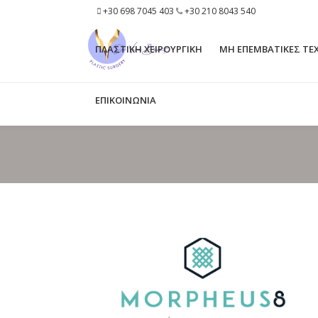
+30 698 7045 403
+30 210 8043 540
ΠΛΑΣΤΙΚΗ ΧΕΙΡΟΥΡΓΙΚΗ
ΜΗ ΕΠΕΜΒΑΤΙΚΕΣ ΤΕ
ΕΠΙΚΟΙΝΩΝΙΑ
ΛΑΙΜΌΣ-ΠΡΟΓΟΎΛΙ LASER LIPOLYSIS
BROW LIFT
3D ΛΙΠΟΠΛΑΣΤΙΚΉ ΠΡΟΣΏΠΟΥ
NECK LIFT
ΒΛΑΣΤΟΚΎΤΤΑΡΑ
SHORT SCAR FACE LIFT
ΝΑΝΟΜΕΤΑΦΟΡΆ ΛΊΠΟΥΣ
FRENCH VERTICAL FACE LI
BUCCAL FAT REMOVAL
MINI NECK LIFT
ΔΕΡΜΑΤΙΚΉ ΧΑΛΆΡΩΣΗ ΠΡΟΣΏΠΟΥ
MID FACE LIFT
ACCUTITE