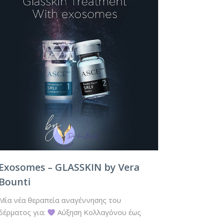
Εxosomes – GLASSKIN by Vera
Bounti
Mία νέα θεραπεία αναγέννησης του
δέρματος για:
Αύξηση Κολλαγόνου έως