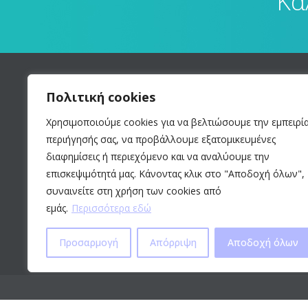
Κα
Πολιτική cookies
DR. BOUNTI
ΣΧ
Χρησιμοποιούμε cookies για να βελτιώσουμε την εμπειρί
περιήγησής σας, να προβάλλουμε εξατομικευμένες
ΠΛΑ
Αισθητική και επανορθωτική
ΜΗ 
διαφημίσεις ή περιεχόμενο και να αναλύουμε την
Πλαστική χειρουργική.
MED
επισκεψιμότητά μας. Κάνοντας κλικ στο "Αποδοχή όλων",
συναινείτε στη χρήση των cookies από
ΙΣΟ
εμάς.
Περισσότερα εδώ
Προσαρμογή
Απόρριψη
Αποδοχή όλων