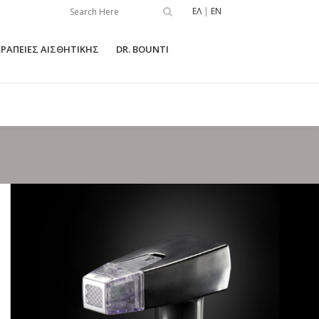
ΕΛ
|
EN
ΡΑΠΕΙΕΣ ΑΙΣΘΗΤΙΚΗΣ
DR. BOUNTI
ΜΑΣΤΏΝ
ΛΙΠΟΑΝΑΡΡΌΦΗΣΗ
ΜΑΣΤΏΝ
BODY TITE – ΣΎΣΦΙΞΗ ΣΏΜΑΤΟΣ
 ΜΑΣΤΏΝ
LASER LIPO
ΜΑΣΤΏΝ ΜΕ
ΛΙΠΟΓΛΥΠΤΙΚΉ ΣΏΜΑΤΟΣ
ΟΡΆ
ΕΝΘΈΜΑΤΑ ΓΛΟΥΤΏΝ
ΣΤΊΑ
BRAZILIAN BUTT LIFT
ΗΛΏΝ
ΑΝΌΡΘΩΣΗ ΓΛΟΥΤΏΝ
ΕΣ ΕΠΕΜΒΆΣΕΙ
ΤΑΣΗΣ